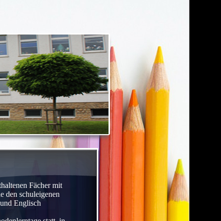
haltenen Fächer mit
e den schuleigenen
 und Englisch
denlerntage statt, in