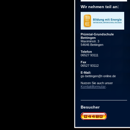
Wir nehmen teil an:
Prümtal-Grundschule
Bettingen
Maximinstr. 3
54646 Bettingen
Telefon
06527 93111
Fax
06527 93112
E-Mail:
gs-bettingen@t-online.de
Nutzen Sie auch unser
Kontaktformular
.
Besucher