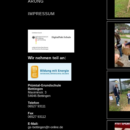
ÄRUNG
IMPRESSUM
Wir nehmen teil an:
Prümtal-Grundschule
Bettingen
Maximinstr. 3
54646 Bettingen
Telefon
06527 93111
Fax
06527 93112
E-Mail:
gs-bettingen@t-online.de