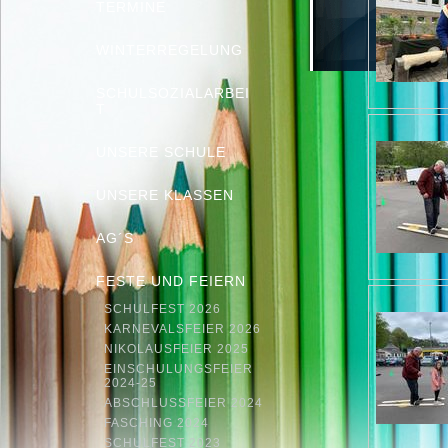
TERMINE
WINTERREGELUNG
SCHULSOZIALARBEI
T
UNSERE SCHULE
UNSERE KLASSEN
AG´S
FESTE UND FEIERN
SCHULFEST 2026
KARNEVALSFEIER 2026
NIKOLAUSFEIER 2025
EINSCHULUNGSFEIER
2024-25
ABSCHLUSSFEIER 2024
FASCHING 2024
SCHULFEST 2023