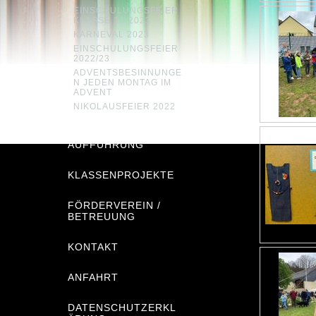
EINSCHULUNGSFEIER
KLASSE 1 - 2023
KARNEVAL 2023
EINSCHULUNGSFEIER
2022/23
ADVENTSBESINNUNGE
N JEDEN MONTAG IM
ADVENT
NIKOLAUSFEIER 2022
MUSICAL-
AUFFÜHRUNG
KLASSENPROJEKTE
FÖRDERVEREIN /
BETREUUNG
KONTAKT
ANFAHRT
DATENSCHUTZERKL